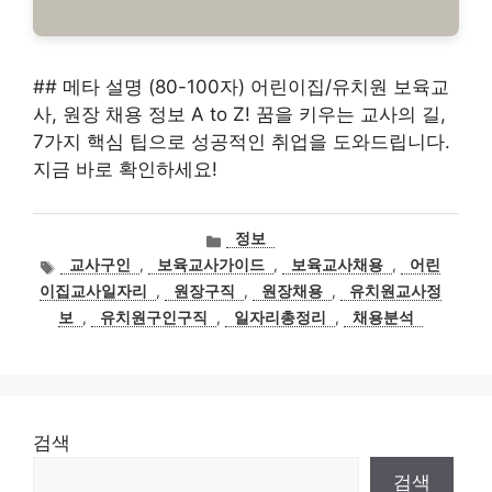
## 메타 설명 (80-100자) 어린이집/유치원 보육교
사, 원장 채용 정보 A to Z! 꿈을 키우는 교사의 길,
7가지 핵심 팁으로 성공적인 취업을 도와드립니다.
지금 바로 확인하세요!
카
정보
테
태
교사구인
,
보육교사가이드
,
보육교사채용
,
어린
고
그
이집교사일자리
,
원장구직
,
원장채용
,
유치원교사정
리
보
,
유치원구인구직
,
일자리총정리
,
채용분석
검색
검색