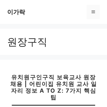
컨
텐
이가락
메
츠
로
뉴
건
너
원장구직
뛰
기
유치원구인구직 보육교사 원장
채용 | 어린이집 유치원 교사 일
자리 정보 A TO Z: 7가지 핵심
팁