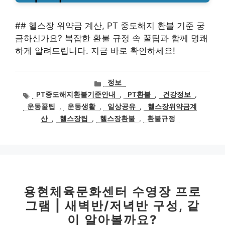
## 헬스장 위약금 계산, PT 중도해지 환불 기준 궁
금하신가요? 복잡한 환불 규정 속 꿀팁과 함께 명쾌
하게 알려드립니다. 지금 바로 확인하세요!
카
정보
테
태
PT중도해지환불기준안내
,
PT환불
,
건강정보
,
고
그
운동꿀팁
,
운동생활
,
일상공유
,
헬스장위약금계
리
산
,
헬스장팁
,
헬스장환불
,
환불규정
용현체육문화센터 수영장 프로
그램 | 새벽반/저녁반 구성, 같
이 알아볼까요?