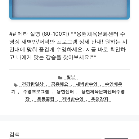
## 메타 설명 (80-100자) **용현체육문화센터 수
영장 새벽반/저녁반 프로그램 상세 안내! 원하는 시
간대에 맞춰 즐겁게 수영하세요. 지금 바로 확인하
고 나에게 맞는 강습을 찾아보세요!**
카
정보
테
태
건강한일상
,
공유해요
,
새벽반수영
,
수영배우
고
그
기
,
수영프로그램
,
용현센터
,
용현체육문화센터수영
리
장
,
운동꿀팁
,
저녁반수영
,
추천강좌
검색