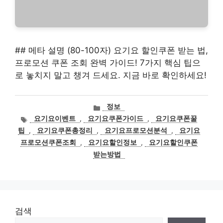
## 메타 설명 (80-100자) 요기요 할인쿠폰 받는 법,
프로모션 쿠폰 조회 완벽 가이드! 7가지 핵심 팁으
로 놓치지 말고 챙겨 드세요. 지금 바로 확인하세요!
카
정보
테
태
요기요이벤트
,
요기요쿠폰가이드
,
요기요쿠폰꿀
고
그
팁
,
요기요쿠폰총정리
,
요기요프로모션분석
,
요기요
리
프로모션쿠폰조회
,
요기요할인정보
,
요기요할인쿠폰
받는방법
검색