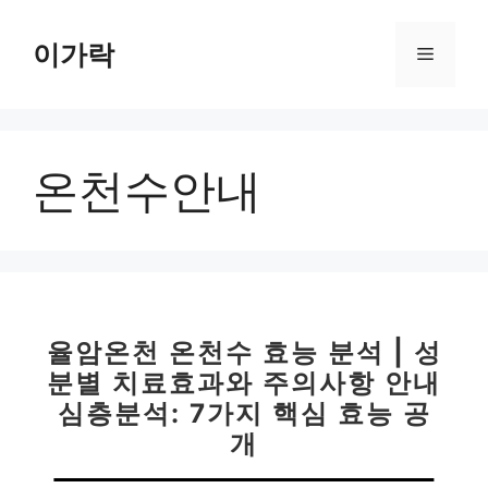
컨
텐
이가락
메
츠
로
뉴
건
너
온천수안내
뛰
기
율암온천 온천수 효능 분석 | 성
분별 치료효과와 주의사항 안내
심층분석: 7가지 핵심 효능 공
개