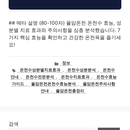
## 메타 설명 (80-100자) 율암온천 온천수 효능, 성
분별 치료 효과와 주의사항을 심층 분석했습니다. 7
가지 핵심 효능을 확인하고 건강한 온천욕을 즐기세
요!
카
정보
테
태
온천수성분별치료효과
,
온천수성분분석
,
온천수
고
그
안내
,
온천수전문분석
,
온천수치료효과
,
온천수효능
리
가이드
,
율암온천온천수효능분석
,
율암온천주의사항
안내
,
율암온천총정리
검색