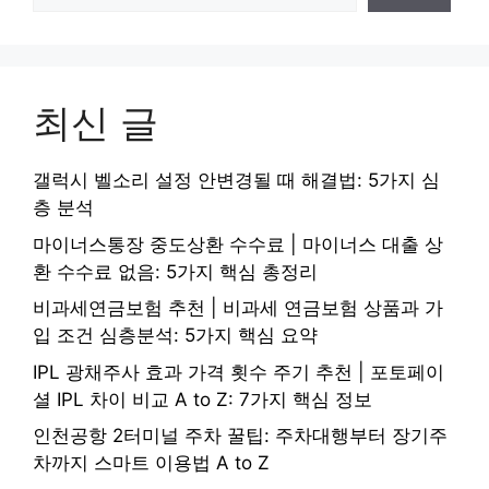
최신 글
갤럭시 벨소리 설정 안변경될 때 해결법: 5가지 심
층 분석
마이너스통장 중도상환 수수료 | 마이너스 대출 상
환 수수료 없음: 5가지 핵심 총정리
비과세연금보험 추천 | 비과세 연금보험 상품과 가
입 조건 심층분석: 5가지 핵심 요약
IPL 광채주사 효과 가격 횟수 주기 추천 | 포토페이
셜 IPL 차이 비교 A to Z: 7가지 핵심 정보
인천공항 2터미널 주차 꿀팁: 주차대행부터 장기주
차까지 스마트 이용법 A to Z