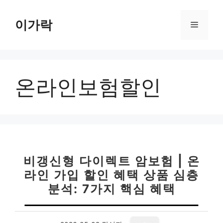
컨
텐
이가락
메
츠
로
뉴
건
너
온라인보험할인
뛰
기
비갱신형 다이렉트 암보험 | 온
라인 가입 할인 혜택 상품 심층
분석: 7가지 핵심 혜택