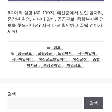
## 메타 설명 (80-100자) 예산군에서 노인 일자리,
중장년 취업, 시니어 알바, 공공근로, 종합복지관 정
보를 찾으시나요? 지금 바로 확인하고 꿀팁 얻어가
세요!
카
정보
테
태
공공근로
,
꿀팁공유
,
노인복지
,
시니어알바
,
고
그
시니어일자리
,
예산군노인일자리
,
예산군청
,
종합
리
복지관
,
중장년취업
,
취업정보
검색
검색