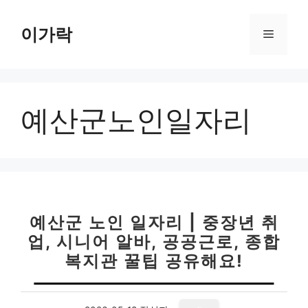
컨
텐
이가락
메
츠
로
뉴
건
너
예산군노인일자리
뛰
기
예산군 노인 일자리 | 중장년 취
업, 시니어 알바, 공공근로, 종합
복지관 꿀팁 공유해요!