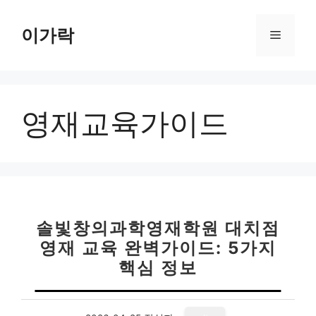
컨
텐
이가락
메
츠
로
뉴
건
너
영재교육가이드
뛰
기
솔빛창의과학영재학원 대치점
영재 교육 완벽가이드: 5가지
핵심 정보