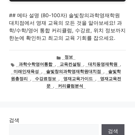
## 메타 설명 (80-100자) 솔빛창의과학영재학원
대치점에서 영재 교육의 모든 것을 알아보세요! 과
학/수학/영어 통합 커리큘럼, 수강료, 위치 정보까지
한눈에 확인하고 최고의 교육 기회를 잡으세요.
카
정보
테
태
과학수학영어통합
,
교육컨설팅
,
대치동영재학원
,
고
그
미래인재육성
,
솔빛창의과학영재학원대치점
,
솔빛학
리
원총정리
,
수강료정보
,
영재교육가이드
,
영재교육전
문
,
커리큘럼분석
검색
검색