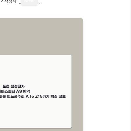
02
작성자:
writer