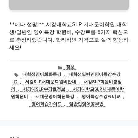
**메타 설명:** 서강대학교SLP 서대문어학원 대학
생/일반인 영어특강 학원비, 수강료를 5가지 핵심으
로 총정리했습니다. 합리적인 가격으로 실력 향상하
세요!
카
정보
테
태
대학생영어회화특강
,
대학생일반인영어특강수강
고
그
료
,
서강SLP서대문학원비안내
,
서강SLP학원비총정
리
리
,
서강대SLP수강료정보
,
서강대학교SLP서대문어학
원학원비
,
서대문영어학원특강
,
영어특강수강료비교
,
영어학습가이드
,
일반인영어공부법