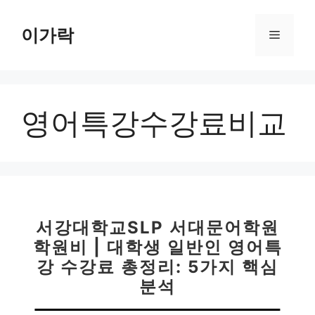
컨
텐
이가락
메
츠
로
뉴
건
너
영어특강수강료비교
뛰
기
서강대학교SLP 서대문어학원
학원비 | 대학생 일반인 영어특
강 수강료 총정리: 5가지 핵심
분석