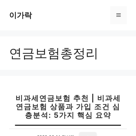
컨
텐
이가락
메
츠
로
뉴
건
너
연금보험총정리
뛰
기
비과세연금보험 추천 | 비과세
연금보험 상품과 가입 조건 심
층분석: 5가지 핵심 요약