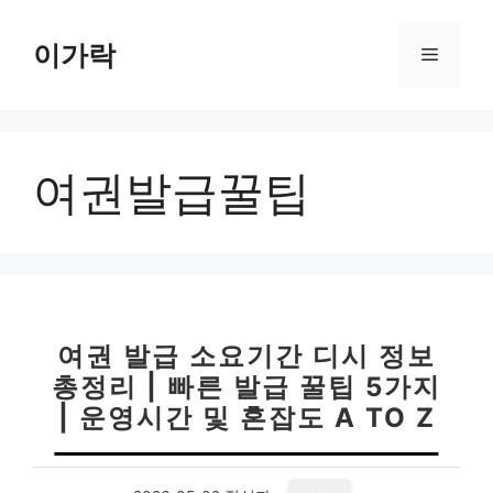
컨
텐
이가락
메
츠
로
뉴
건
너
여권발급꿀팁
뛰
기
여권 발급 소요기간 디시 정보
총정리 | 빠른 발급 꿀팁 5가지
| 운영시간 및 혼잡도 A TO Z