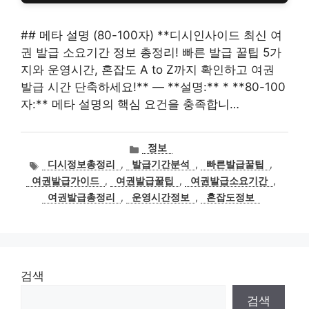
## 메타 설명 (80-100자) **디시인사이드 최신 여
권 발급 소요기간 정보 총정리! 빠른 발급 꿀팁 5가
지와 운영시간, 혼잡도 A to Z까지 확인하고 여권
발급 시간 단축하세요!** — **설명:** * **80-100
자:** 메타 설명의 핵심 요건을 충족합니…
카
정보
테
태
디시정보총정리
,
발급기간분석
,
빠른발급꿀팁
,
고
그
여권발급가이드
,
여권발급꿀팁
,
여권발급소요기간
,
리
여권발급총정리
,
운영시간정보
,
혼잡도정보
검색
검색