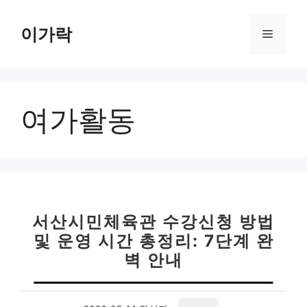
컨
텐
이가락
메
츠
로
뉴
건
너
여가활동
뛰
기
서산시민체육관 수강신청 방법
및 운영 시간 총정리: 7단계 완
벽 안내