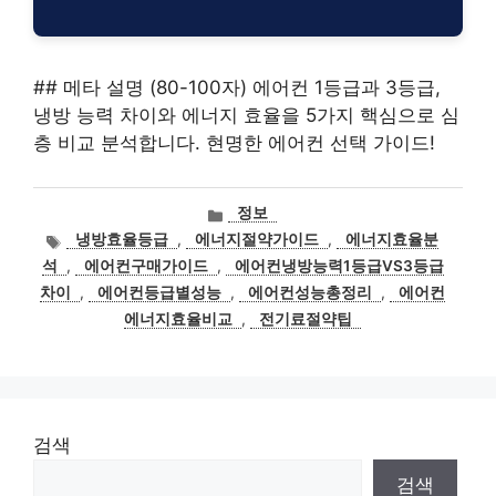
## 메타 설명 (80-100자) 에어컨 1등급과 3등급,
냉방 능력 차이와 에너지 효율을 5가지 핵심으로 심
층 비교 분석합니다. 현명한 에어컨 선택 가이드!
카
정보
테
태
냉방효율등급
,
에너지절약가이드
,
에너지효율분
고
그
석
,
에어컨구매가이드
,
에어컨냉방능력1등급VS3등급
리
차이
,
에어컨등급별성능
,
에어컨성능총정리
,
에어컨
에너지효율비교
,
전기료절약팁
검색
검색