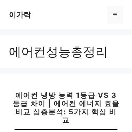
컨
텐
이가락
메
츠
로
뉴
건
너
에어컨성능총정리
뛰
기
에어컨 냉방 능력 1등급 VS 3
등급 차이 | 에어컨 에너지 효율
비교 심층분석: 5가지 핵심 비
교