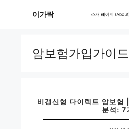
컨
텐
이가락
소개 페이지 (About
츠
로
건
너
뛰
암보험가입가이드
기
비갱신형 다이렉트 암보험 |
분석: 