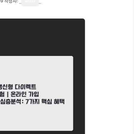
09
작성자:
writer