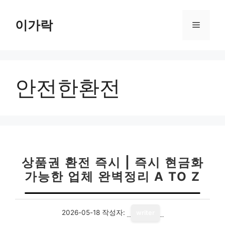
컨
텐
이가락
메
츠
로
뉴
건
너
안전한환전
뛰
기
상품권 환전 즉시 | 즉시 현금화
가능한 업체 완벽정리 A TO Z
2026-05-18
작성자:
writer