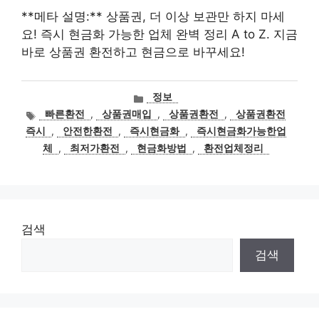
**메타 설명:** 상품권, 더 이상 보관만 하지 마세
요! 즉시 현금화 가능한 업체 완벽 정리 A to Z. 지금
바로 상품권 환전하고 현금으로 바꾸세요!
카
정보
테
태
빠른환전
,
상품권매입
,
상품권환전
,
상품권환전
고
그
즉시
,
안전한환전
,
즉시현금화
,
즉시현금화가능한업
리
체
,
최저가환전
,
현금화방법
,
환전업체정리
검색
검색