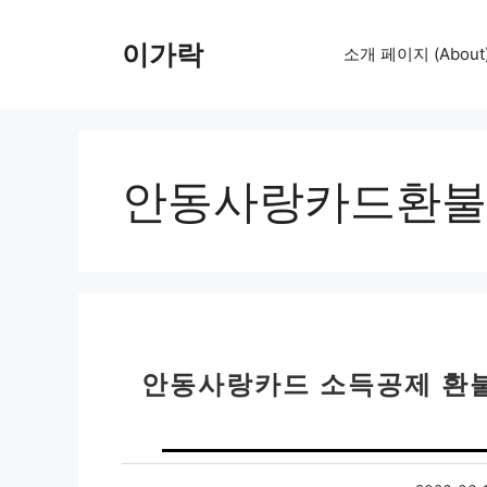
컨
텐
이가락
소개 페이지 (About
츠
로
건
너
뛰
안동사랑카드환불
기
안동사랑카드 소득공제 환불