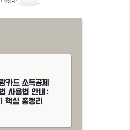
11
작성자:
writer