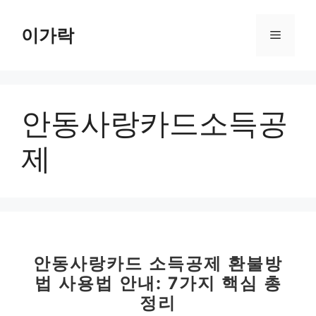
컨
텐
이가락
메
츠
로
뉴
건
너
안동사랑카드소득공
뛰
기
제
안동사랑카드 소득공제 환불방
법 사용법 안내: 7가지 핵심 총
정리