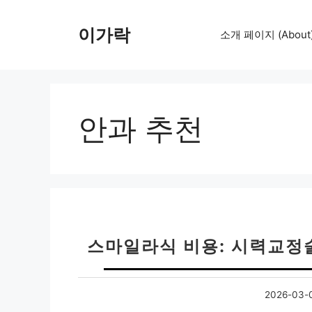
컨
텐
이가락
소개 페이지 (About
츠
로
건
너
뛰
안과 추천
기
스마일라식 비용: 시력교정
2026-03-