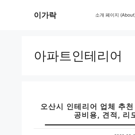
컨
텐
이가락
소개 페이지 (About
츠
로
건
너
뛰
아파트인테리어
기
오산시 인테리어 업체 추천 베
공비용, 견적, 