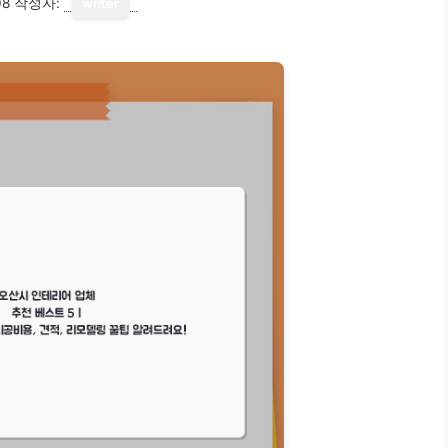
08
작성자:
writer