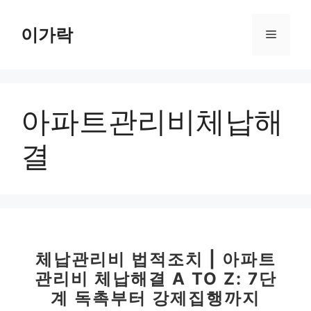
컨
텐
이가락
메
츠
로
뉴
건
너
아파트관리비체납해
뛰
기
결
체납관리비 법적조치 | 아파트
관리비 체납해결 A TO Z: 7단
계 독촉부터 강제집행까지