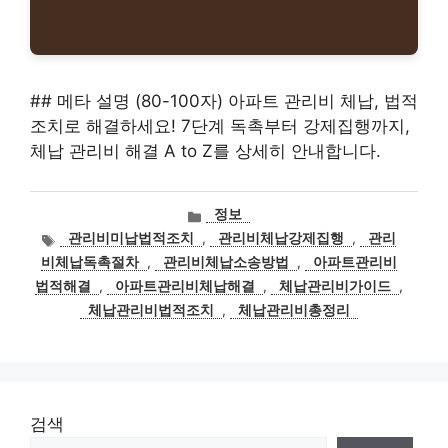
## 메타 설명 (80-100자) 아파트 관리비 체납, 법적
조치로 해결하세요! 7단계 독촉부터 강제집행까지,
체납 관리비 해결 A to Z를 상세히 안내합니다.
카
정보
테
태
관리비미납법적조치
,
관리비체납강제집행
,
관리
고
그
비체납독촉절차
,
관리비체납소송방법
,
아파트관리비
리
법적해결
,
아파트관리비체납해결
,
체납관리비가이드
,
체납관리비법적조치
,
체납관리비총정리
검색