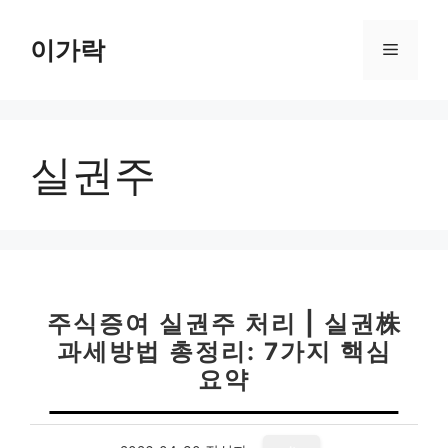
컨
텐
이가락
메
츠
로
뉴
건
너
실권주
뛰
기
주식증여 실권주 처리 | 실권株
과세방법 총정리: 7가지 핵심
요약