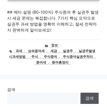
## 메타 설명 (80-100자) 주식증여 후 실권주 발생
시 세금 문제는 복잡합니다. 7가지 핵심 요약으로
실권주 과세 방법을 명확히 이해하고, 절세 전략까
지 완벽하게 알아보세요!
카
정보
테
태
과세
,
상속증여세
,
세금
,
실권주
,
실권주발생
고
그
시과세방법
,
주식
,
주식증여
,
주식증여실권주처리
,
리
증여세
,
증여총정리
검색
검색