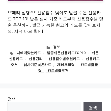
**메타 설명:** 신용점수 낮아도 발급 쉬운 신용카
드 TOP 10! 낮은 심사 기준 카드부터 신용점수별 맞
춤 추천까지, 발급 가능한 최고의 카드를 찾아보세
요. 지금 바로 확인!
카
정보
테
태
나에게맞는카드
,
발급쉬운신용카드TOP10
,
쉬운
고
그
신용카드
,
신용관리
,
신용점수별추천카드
,
신용카드
리
추천
,
심사기준낮은카드
,
재테크꿀팁
,
카드발급꿀
팁
,
카드발급조건
검색
검색