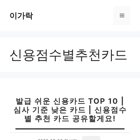
컨
텐
이가락
메
츠
로
뉴
건
너
신용점수별추천카드
뛰
기
발급 쉬운 신용카드 TOP 10 |
심사 기준 낮은 카드 | 신용점수
별 추천 카드 공유할게요!