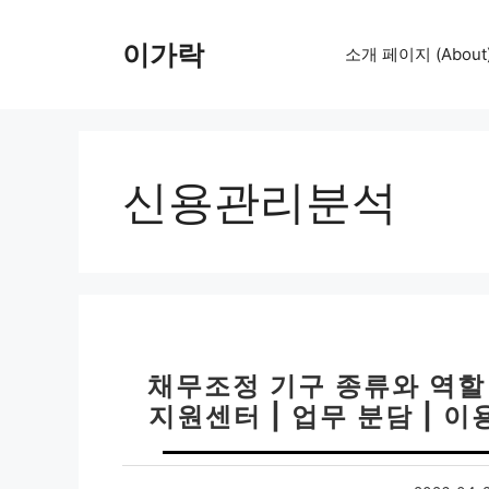
컨
텐
이가락
소개 페이지 (About
츠
로
건
너
뛰
신용관리분석
기
채무조정 기구 종류와 역할 
지원센터 | 업무 분담 | 