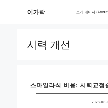
컨
텐
이가락
소개 페이지 (About
츠
로
건
너
뛰
시력 개선
기
스마일라식 비용: 시력교정
2026-03-