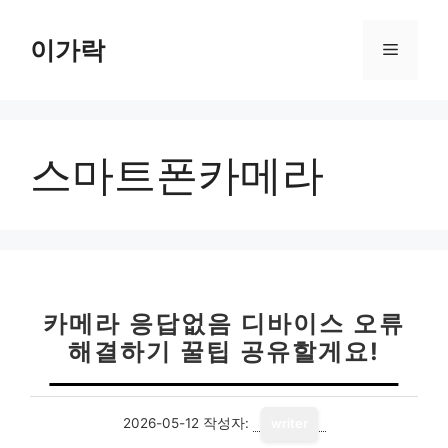
컨
텐
이가락
메
츠
로
뉴
건
너
스마트폰카메라
뛰
기
카메라 응답없음 디바이스 오류
해결하기 꿀팁 공유할게요!
2026-05-12
작성자:
writer