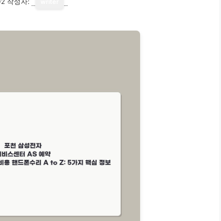
02
작성자:
writer