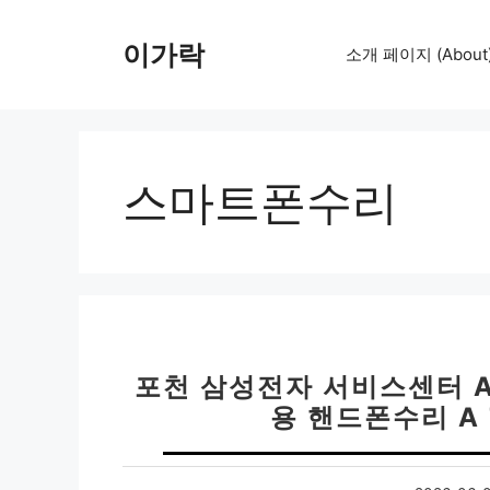
컨
텐
이가락
소개 페이지 (About
츠
로
건
너
뛰
스마트폰수리
기
포천 삼성전자 서비스센터 
용 핸드폰수리 A 