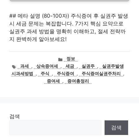
## 메타 설명 (80-100자) 주식증여 후 실권주 발생
시 세금 문제는 복잡합니다. 7가지 핵심 요약으로
실권주 과세 방법을 명확히 이해하고, 절세 전략까
지 완벽하게 알아보세요!
카
정보
테
태
과세
,
상속증여세
,
세금
,
실권주
,
실권주발생
고
그
시과세방법
,
주식
,
주식증여
,
주식증여실권주처리
,
리
증여세
,
증여총정리
검색
검색