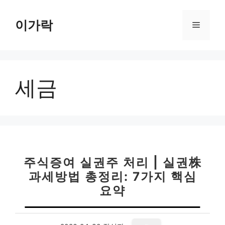
컨
텐
이가락
메
츠
로
뉴
건
너
세금
뛰
기
주식증여 실권주 처리 | 실권株
과세방법 총정리: 7가지 핵심
요약