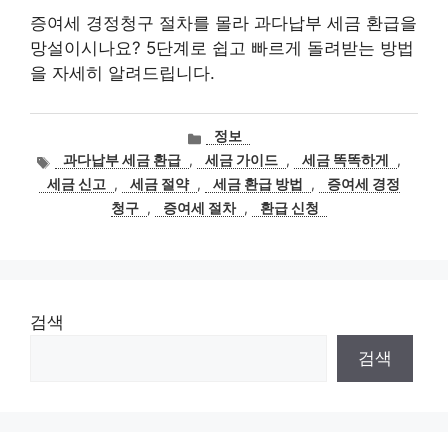
증여세 경정청구 절차를 몰라 과다납부 세금 환급을
망설이시나요? 5단계로 쉽고 빠르게 돌려받는 방법
을 자세히 알려드립니다.
카
정보
테
태
과다납부 세금 환급
,
세금 가이드
,
세금 똑똑하게
,
고
그
세금 신고
,
세금 절약
,
세금 환급 방법
,
증여세 경정
리
청구
,
증여세 절차
,
환급 신청
검색
검색