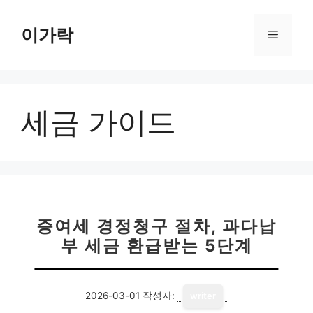
컨
텐
이가락
메
츠
로
뉴
건
너
세금 가이드
뛰
기
증여세 경정청구 절차, 과다납
부 세금 환급받는 5단계
2026-03-01
작성자:
writer