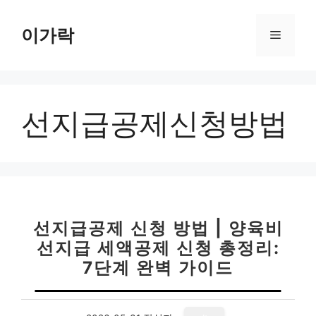
컨
텐
이가락
메
츠
로
뉴
건
너
선지급공제신청방법
뛰
기
선지급공제 신청 방법 | 양육비
선지급 세액공제 신청 총정리:
7단계 완벽 가이드