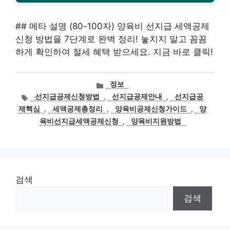
## 메타 설명 (80-100자) 양육비 선지급 세액공제
신청 방법을 7단계로 완벽 정리! 놓치지 말고 꼼꼼
하게 확인하여 절세 혜택 받으세요. 지금 바로 클릭!
카
정보
테
태
선지급공제신청방법
,
선지급공제안내
,
선지급공
고
그
제핵심
,
세액공제총정리
,
양육비공제신청가이드
,
양
리
육비선지급세액공제신청
,
양육비지원방법
검색
검색