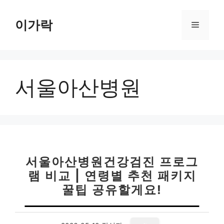
컨
텐
이가락
메
츠
로
뉴
건
너
서울아산병원
뛰
기
서울아산병원건강검진 프로그
램 비교 | 연령별 추천 패키지
꿀팁 공유할게요!