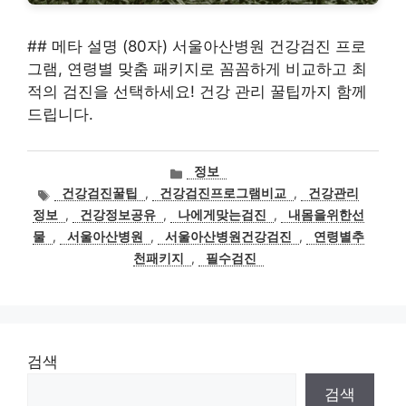
## 메타 설명 (80자) 서울아산병원 건강검진 프로
그램, 연령별 맞춤 패키지로 꼼꼼하게 비교하고 최
적의 검진을 선택하세요! 건강 관리 꿀팁까지 함께
드립니다.
카
정보
테
태
건강검진꿀팁
,
건강검진프로그램비교
,
건강관리
고
그
정보
,
건강정보공유
,
나에게맞는검진
,
내몸을위한선
리
물
,
서울아산병원
,
서울아산병원건강검진
,
연령별추
천패키지
,
필수검진
검색
검색