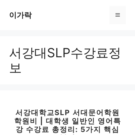
컨
텐
이가락
메
츠
로
뉴
건
너
서강대SLP수강료정
뛰
기
보
서강대학교SLP 서대문어학원
학원비 | 대학생 일반인 영어특
강 수강료 총정리: 5가지 핵심