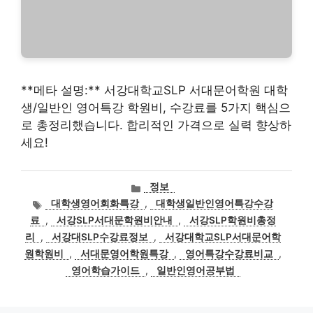
**메타 설명:** 서강대학교SLP 서대문어학원 대학
생/일반인 영어특강 학원비, 수강료를 5가지 핵심으
로 총정리했습니다. 합리적인 가격으로 실력 향상하
세요!
카
정보
테
태
대학생영어회화특강
,
대학생일반인영어특강수강
고
그
료
,
서강SLP서대문학원비안내
,
서강SLP학원비총정
리
리
,
서강대SLP수강료정보
,
서강대학교SLP서대문어학
원학원비
,
서대문영어학원특강
,
영어특강수강료비교
,
영어학습가이드
,
일반인영어공부법