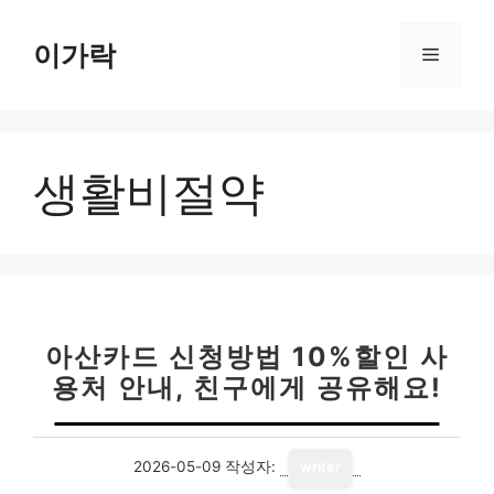
컨
텐
이가락
메
츠
로
뉴
건
너
생활비절약
뛰
기
아산카드 신청방법 10%할인 사
용처 안내, 친구에게 공유해요!
2026-05-09
작성자:
writer