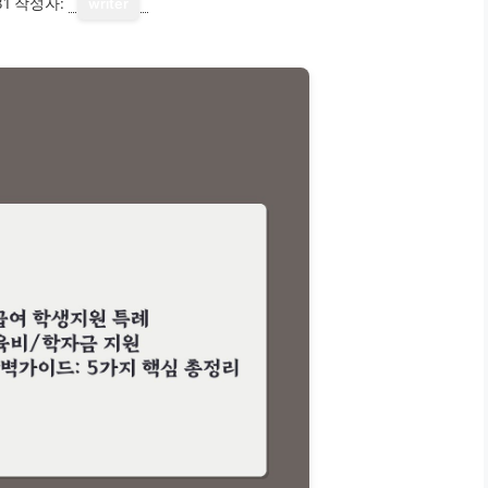
31
작성자:
writer