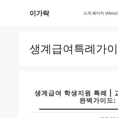
컨
텐
이가락
소개 페이지 (About
츠
로
건
너
뛰
생계급여특례가이
기
생계급여 학생지원 특례 | 
완벽가이드: