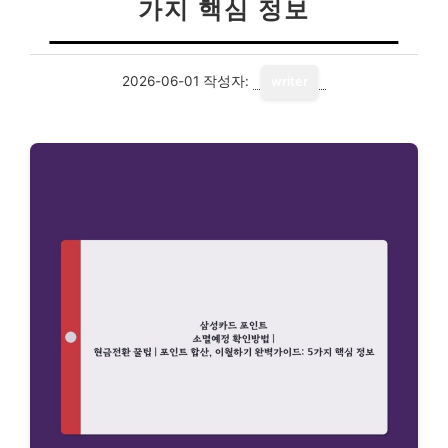
가지 핵심 정보
2026-06-01
작성자:
writer