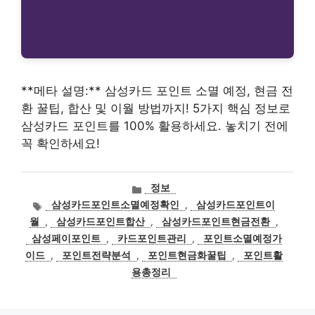
**메타 설명:** 삼성카드 포인트 소멸 예정, 현금 전
환 꿀팁, 합산 및 이월 방법까지! 5가지 핵심 정보로
삼성카드 포인트를 100% 활용하세요. 놓치기 전에
꼭 확인하세요!
카
정보
테
태
삼성카드포인트소멸예정확인
,
삼성카드포인트이
고
그
월
,
삼성카드포인트합산
,
삼성카드포인트현금전환
,
리
삼성페이포인트
,
카드포인트관리
,
포인트소멸예정가
이드
,
포인트전략분석
,
포인트현금화꿀팁
,
포인트활
용총정리