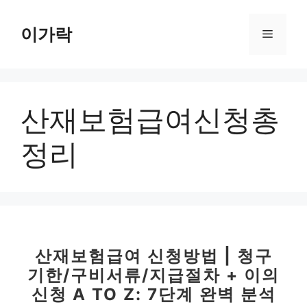
컨
텐
이가락
메
츠
로
뉴
건
너
산재보험급여신청총
뛰
기
정리
산재보험급여 신청방법 | 청구
기한/구비서류/지급절차 + 이의
신청 A TO Z: 7단계 완벽 분석