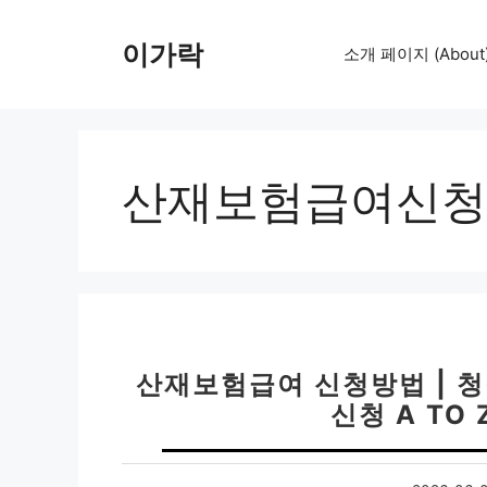
컨
텐
이가락
소개 페이지 (About
츠
로
건
너
뛰
산재보험급여신청
기
산재보험급여 신청방법 | 
신청 A TO 