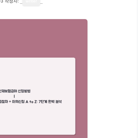
03
작성자:
writer