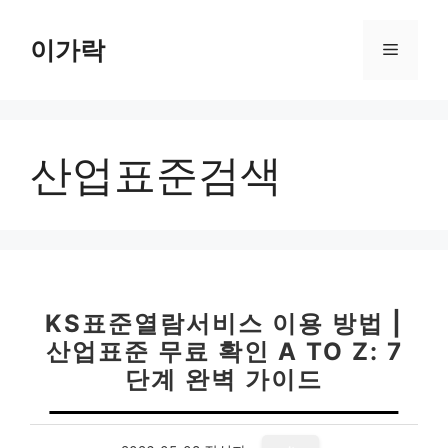
컨
텐
이가락
메
츠
로
뉴
건
너
산업표준검색
뛰
기
KS표준열람서비스 이용 방법 |
산업표준 무료 확인 A TO Z: 7
단계 완벽 가이드