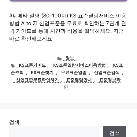
## 메타 설명 (80-100자) KS 표준열람서비스 이용
방법 A to Z! 산업표준을 무료로 확인하는 7단계 완
벽 가이드를 통해 시간과 비용을 절약하세요. 지금
바로 확인해보세요!
카
정보
테
태
KS표준가이드
,
KS표준열람서비스이용방법
,
KS표
고
그
준조회
,
KS표준찾기
,
무료표준열람
,
산업표준검색
,
리
산업표준무료확인하기
,
표준열람안내
,
표준정보확
인
검색
검색