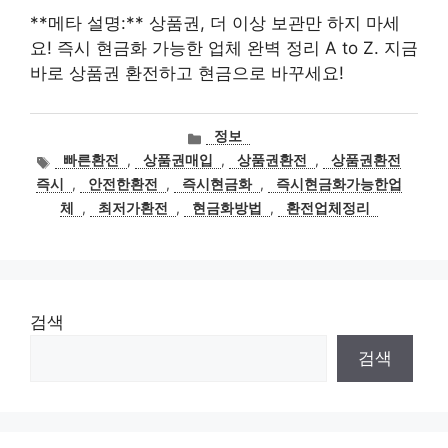
**메타 설명:** 상품권, 더 이상 보관만 하지 마세
요! 즉시 현금화 가능한 업체 완벽 정리 A to Z. 지금
바로 상품권 환전하고 현금으로 바꾸세요!
카
정보
테
태
빠른환전
,
상품권매입
,
상품권환전
,
상품권환전
고
그
즉시
,
안전한환전
,
즉시현금화
,
즉시현금화가능한업
리
체
,
최저가환전
,
현금화방법
,
환전업체정리
검색
검색