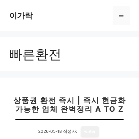
컨
텐
이가락
메
츠
로
뉴
건
너
빠른환전
뛰
기
상품권 환전 즉시 | 즉시 현금화
가능한 업체 완벽정리 A TO Z
2026-05-18
작성자:
writer