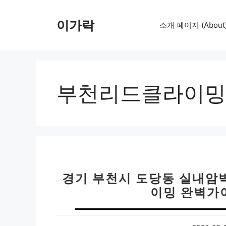
컨
텐
이가락
소개 페이지 (About
츠
로
건
너
뛰
부천리드클라이밍
기
경기 부천시 도당동 실내암벽
이밍 완벽가이