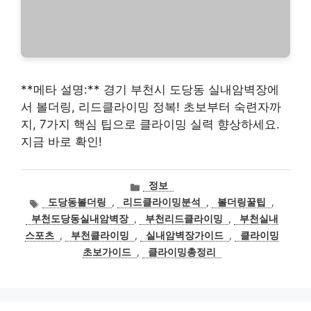
**메타 설명:** 경기 부천시 도당동 실내암벽장에
서 볼더링, 리드클라이밍 정복! 초보부터 숙련자까
지, 7가지 핵심 팁으로 클라이밍 실력 향상하세요.
지금 바로 확인!
카
정보
테
태
도당동볼더링
,
리드클라이밍분석
,
볼더링꿀팁
,
고
그
부천도당동실내암벽장
,
부천리드클라이밍
,
부천실내
리
스포츠
,
부천클라이밍
,
실내암벽장가이드
,
클라이밍
초보가이드
,
클라이밍총정리