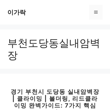
컨
텐
이가락
메
츠
로
뉴
건
너
부천도당동실내암벽
뛰
기
장
경기 부천시 도당동 실내암벽장
| 클라이밍 | 볼더링, 리드클라
이밍 완벽가이드: 7가지 핵심