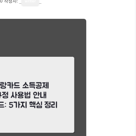
10
작성자:
writer