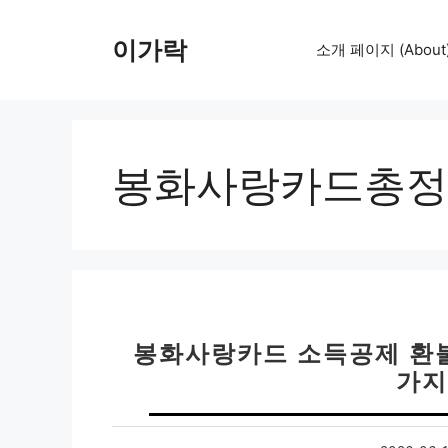
컨
텐
이가락
소개 페이지 (About
츠
로
건
너
뛰
봉화사랑카드총정
기
봉화사랑카드 소득공제 환불
가지