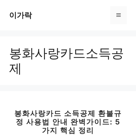
컨
텐
이가락
메
츠
로
뉴
건
너
봉화사랑카드소득공
뛰
기
제
봉화사랑카드 소득공제 환불규
정 사용법 안내 완벽가이드: 5
가지 핵심 정리