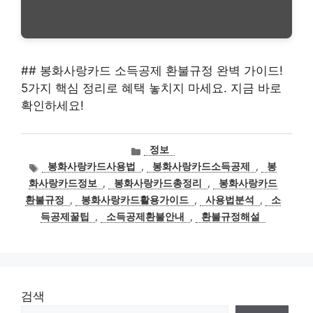
## 봉화사랑카드 소득공제 환불규정 완벽 가이드!
5가지 핵심 정리로 혜택 놓치지 마세요. 지금 바로
확인하세요!
카
정보
테
태
봉화사랑카드사용법
,
봉화사랑카드소득공제
,
봉
고
그
화사랑카드정보
,
봉화사랑카드총정리
,
봉화사랑카드
리
환불규정
,
봉화사랑카드활용가이드
,
사용법분석
,
소
득공제꿀팁
,
소득공제환불안내
,
환불규정해설
검색