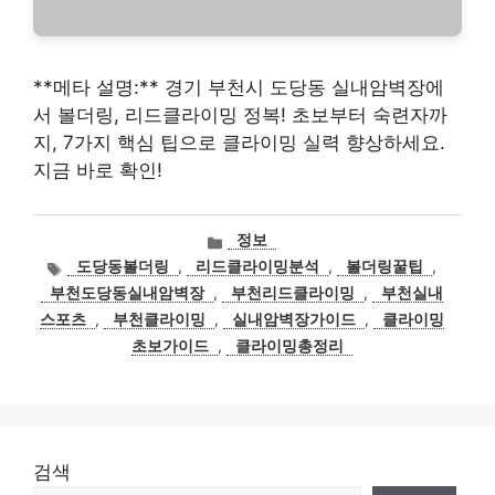
**메타 설명:** 경기 부천시 도당동 실내암벽장에
서 볼더링, 리드클라이밍 정복! 초보부터 숙련자까
지, 7가지 핵심 팁으로 클라이밍 실력 향상하세요.
지금 바로 확인!
카
정보
테
태
도당동볼더링
,
리드클라이밍분석
,
볼더링꿀팁
,
고
그
부천도당동실내암벽장
,
부천리드클라이밍
,
부천실내
리
스포츠
,
부천클라이밍
,
실내암벽장가이드
,
클라이밍
초보가이드
,
클라이밍총정리
검색