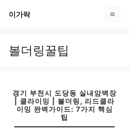
컨
텐
이가락
메
츠
로
뉴
건
너
볼더링꿀팁
뛰
기
경기 부천시 도당동 실내암벽장
| 클라이밍 | 볼더링, 리드클라
이밍 완벽가이드: 7가지 핵심
팁