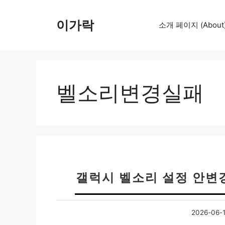
컨
텐
이가락
소개 페이지 (About
츠
로
건
너
뛰
벨소리변경실패
기
갤럭시 벨소리 설정 안변경
2026-06-