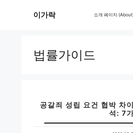
컨
텐
이가락
소개 페이지 (About
츠
로
건
너
뛰
법률가이드
기
공갈죄 성립 요건 협박 차이
석: 7