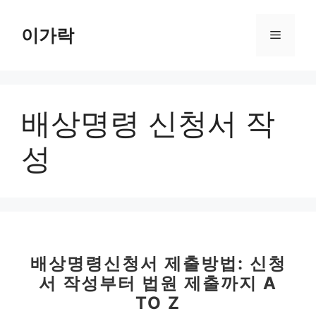
컨
텐
이가락
메
츠
로
뉴
건
너
배상명령 신청서 작
뛰
기
성
배상명령신청서 제출방법: 신청
서 작성부터 법원 제출까지 A
TO Z