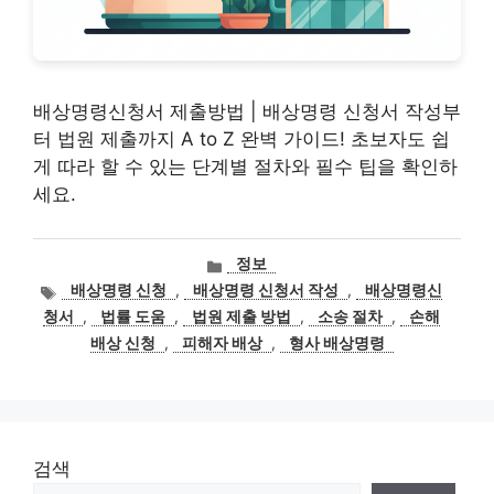
배상명령신청서 제출방법 | 배상명령 신청서 작성부
터 법원 제출까지 A to Z 완벽 가이드! 초보자도 쉽
게 따라 할 수 있는 단계별 절차와 필수 팁을 확인하
세요.
카
정보
테
태
배상명령 신청
,
배상명령 신청서 작성
,
배상명령신
고
그
청서
,
법률 도움
,
법원 제출 방법
,
소송 절차
,
손해
리
배상 신청
,
피해자 배상
,
형사 배상명령
검색