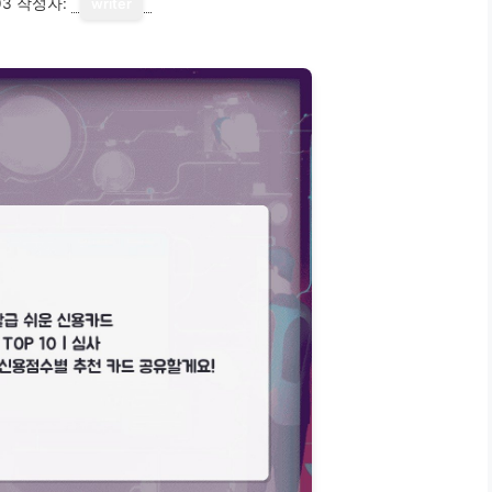
03
작성자:
writer