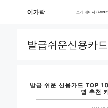
컨
텐
이가락
소개 페이지 (About
츠
로
건
너
뛰
발급쉬운신용카드T
기
발급 쉬운 신용카드 TOP 10
별 추천 