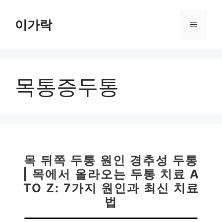
컨
텐
이가락
메
츠
로
뉴
건
너
목통증두통
뛰
기
목 뒤쪽 두통 원인 경추성 두통
| 목에서 올라오는 두통 치료 A
TO Z: 7가지 원인과 최신 치료
법