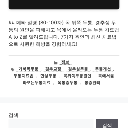
## 메타 설명 (80-100자) 목 뒤쪽 두통, 경추성 두
통의 원인을 파헤치고 목에서 올라오는 두통 치료법
A to Z를 알려드립니다. 7가지 원인과 최신 치료법
으로 시원한 해방을 경험하세요!
카
정보
테
태
거북목두통
,
경추교정
,
경추성두통
,
두통개선
,
고
그
두통치료법
,
만성두통
,
목뒤쪽두통원인
,
목에서올
리
라오는두통치료
,
목통증두통
,
통증관리
검색
검색