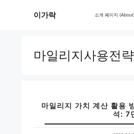
컨
텐
이가락
소개 페이지 (About
츠
로
건
너
뛰
마일리지사용전략
기
마일리지 가치 계산 활용 방
석: 7