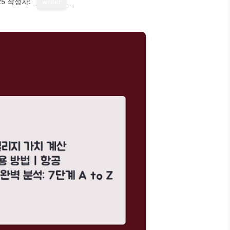
25
작성자:
writer