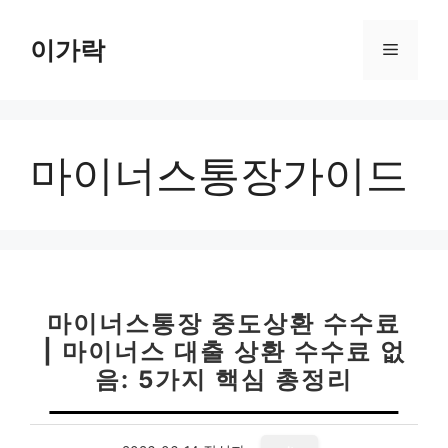
컨
텐
이가락
메
츠
로
뉴
건
너
마이너스통장가이드
뛰
기
마이너스통장 중도상환 수수료
| 마이너스 대출 상환 수수료 없
음: 5가지 핵심 총정리